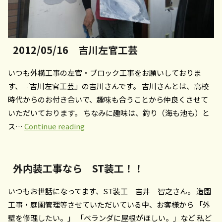
2012/05/16 吉川左官工芸
いつも外構工事の左官・ブロック工事をお願いしておりま
す、『吉川左官工芸』の吉川さんです。 吉川さんとは、高校
時代からのお付き合いで、趣味も合うことから仲良くさせて
いただいております。 ちなみに趣味は、釣り（海も池も）と
2012/05/16
ス…
Continue reading
吉
川
左
外内装工事なら ST装工！！
官
いつもお世話になってます、ST装工 吉井 智之さん。 造園
工
工事・庭園管理等させていただいている中、お客様から 「外
芸
壁を修理したい。」 「ベランダに屋根がほしい。」など 私ど