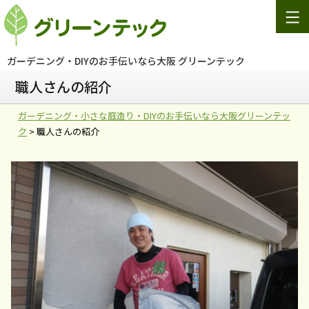
Skip
to
content
ガーデニング
・DIYのお手伝いなら大阪 グリーンテック
職人さんの紹介
ガーデニング・小さな庭造り・DIYのお手伝いなら大阪グリーンテッ
ク
>
職人さんの紹介